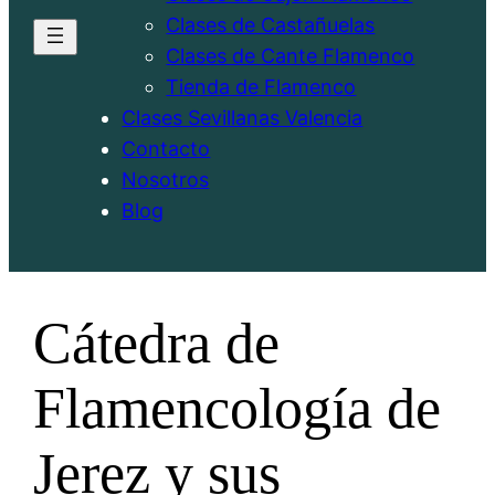
Clases de Castañuelas
Clases de Cante Flamenco
Tienda de Flamenco
Clases Sevillanas Valencia
Contacto
Nosotros
Blog
Cátedra de
Flamencología de
Jerez y sus