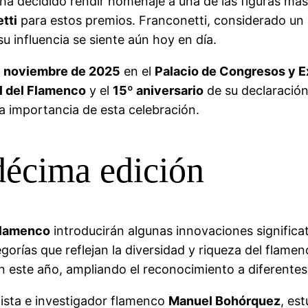
ha decidido rendir homenaje a una de las figuras má
tti
para estos premios. Franconetti, considerado un 
su influencia se siente aún hoy en día.
e noviembre de 2025
en el
Palacio de Congresos y E
l del Flamenco
y el
15º aniversario
de su declaración
 importancia de esta celebración.
décima edición
Flamenco
introducirán algunas innovaciones significa
orías que reflejan la diversidad y riqueza del flame
este año, ampliando el reconocimiento a diferentes d
dista e investigador flamenco
Manuel Bohórquez
, es