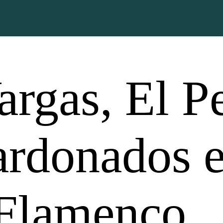
rgas, El P
ardonados 
 Flamenco