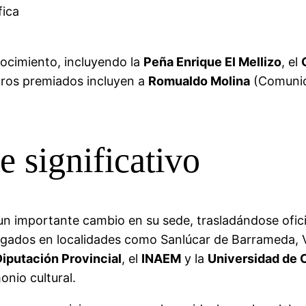
fica
nocimiento, incluyendo la
Peña Enrique El Mellizo
, el
tros premiados incluyen a
Romualdo Molina
(Comunic
 significativo
un importante cambio en su sede, trasladándose ofic
rgados en localidades como Sanlúcar de Barrameda, V
Diputación Provincial
, el
INAEM
y la
Universidad de 
nio cultural.