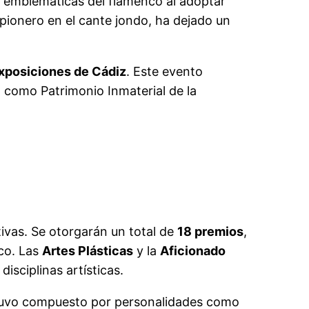
s emblemáticas del flamenco al adoptar
pionero en el cante jondo, ha dejado un
xposiciones de Cádiz
. Este evento
 como Patrimonio Inmaterial de la
tivas. Se otorgarán un total de
18 premios
,
nco. Las
Artes Plásticas
y la
Aficionado
isciplinas artísticas.
tuvo compuesto por personalidades como