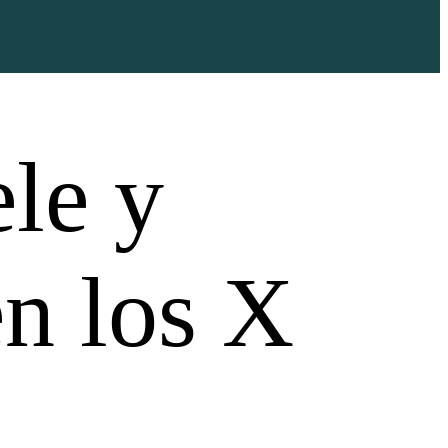
ele y
en los X