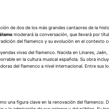
ación de dos de los más grandes cantaores de la hist
Yélamo
moderará la conversación, que llevará por títul
a tradición del flamenco y su evolución en el context
yendas vivas del flamenco. Nacida en Linares, Jaén,
orrable en la cultura musical española. Su obra inclu
ras del flamenco a nivel internacional. Entre sus l
mo una figura clave en la renovación del flamenco. De
 y la admiración de sus colegas y del público. Su tr