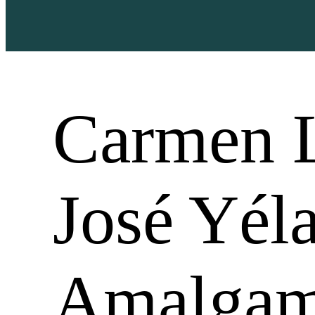
Carmen L
José Yél
Amalga