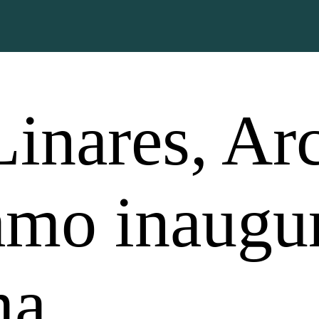
inares, Ar
amo inaugur
ma